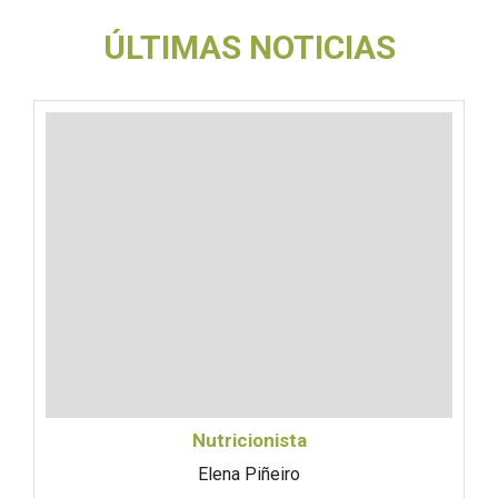
6 Febrero 2019
ÚLTIMAS NOTICIAS
Administrador
Nutricionista
Elena Piñeiro