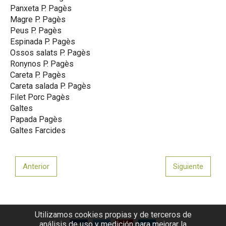
Panxeta P. Pagès
Magre P. Pagès
Peus P. Pagès
Espinada P. Pagès
Ossos salats P. Pagès
Ronynos P. Pagès
Careta P. Pagès
Careta salada P. Pagès
Filet Porc Pagès
Galtes
Papada Pagès
Galtes Farcides
Anterior
Siguiente
Utilizamos cookies propias y de terceros de
análisis de uso y medición para mejorar la